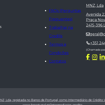
MNZ, Lda
FAQs (Perguntas
Avenida 2
Frequentes)
Praça Nova
2415-396 L
s
Trabalhar na
geral@cr
Credilis
+351 24
Termos e
(Chamada para
Condições
Contatos
NZ, Lda, registada no Banco de Portugal, como Intermediário de Crédito V
www.bportugal.pt/intermediarios-credito